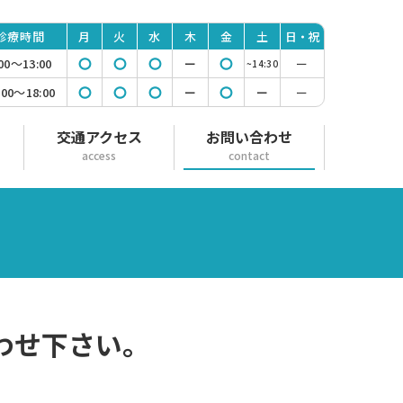
診療
時間
月
火
水
木
金
土
日・祝
時間の表
:00〜13:00
◯
◯
◯
ー
◯
ー
~14:30
:00〜18:00
◯
◯
◯
ー
◯
ー
ー
交通アクセス
お問い合わせ
access
contact
わせ下さい。