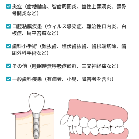
炎症（歯槽膿瘍、智歯周囲炎、歯性上顎洞炎、顎骨
骨髄炎など）
口腔粘膜疾患（ウィルス感染症、難治性口内炎、白
板症、扁平苔癬など）
歯科小手術（難抜歯、埋伏歯抜歯、歯根端切除、歯
周外科手術など）
その他（睡眠時無呼吸症候群、三叉神経痛など）
一般歯科疾患（有病者、小児、障害者を含む）