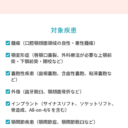
対象疾患
腫瘍（口腔顎顔面領域の良性・悪性腫瘍）
顎変形症（唇顎口蓋裂、外科療法が必要な上顎前
突・下顎前突・開咬など）
嚢胞性疾患（歯根嚢胞、含歯性嚢胞、粘液嚢胞な
ど）
外傷（歯牙脱臼、顎顔面骨折など）
インプラント（サイナスリフト、ソケットリフト、
骨造成、All-on-4/6 を含む）
顎関節疾患（顎関節症、顎関節脱臼など）